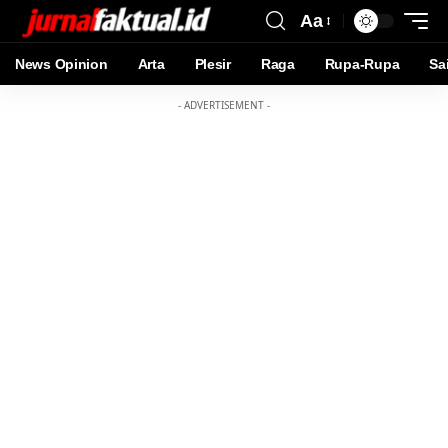
Aa
News Opinion
Arta
Plesir
Raga
Rupa-Rupa
Sa
- ADVERTISEMENT -