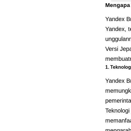
Mengapa 
Yandex Br
Yandex, te
unggulan
Versi Jep
membuatny
1. Teknolog
Yandex Br
memungkin
pemerinta
Teknologi
memanfaa
mengarahk