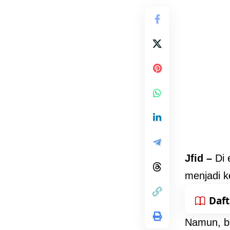
Jfid –
Di 
menjadi k
Daft
Namun, be