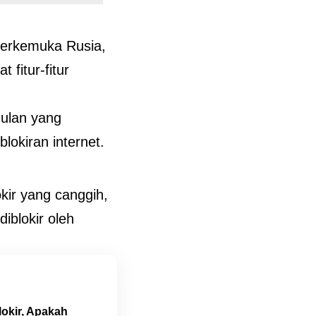
terkemuka Rusia,
 fitur-fitur
gulan yang
lokiran internet.
kir yang canggih,
blokir oleh
okir, Apakah