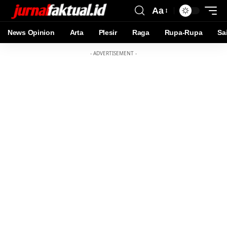
Aa
News Opinion
Arta
Plesir
Raga
Rupa-Rupa
Sa
- ADVERTISEMENT -