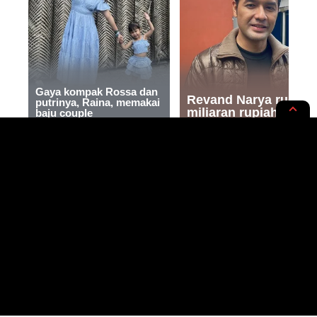
INTERNASIONAL
NEWS OPINION
Perang Tigray: Konflik Etnis dan
Politik yang Menyebabkan Krisis
Kemanusiaan di Ethiopia dan
Eritrea