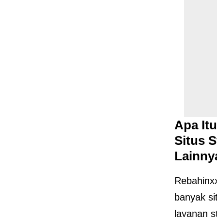
Apa It
Situs S
Lainny
Rebahinxx
banyak s
layanan s