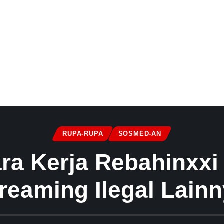
RUPA-RUPA
SOSMED-AN
ra Kerja Rebahinxxi
reaming Ilegal Lain