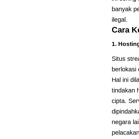
banyak p
ilegal.
Cara Ke
1.
Hostin
Situs str
berlokasi
Hal ini d
tindakan 
cipta. Ser
dipindahk
negara la
pelacakan