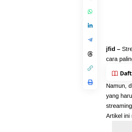
jfid –
Str
cara palin
Daft
Namun, di
yang haru
streaming 
Artikel in