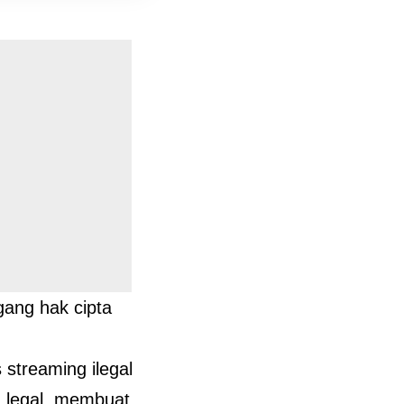
egang hak cipta
 streaming ilegal
n legal, membuat