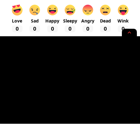
Love
Sad
Happy
Sleepy
Angry
Dead
Wink
0
0
0
0
0
0
0
ARTA
MONEY
Dinamika Bank Asing di
Indonesia: Masuk, Bertahan,
atau Keluar
6 MIN READ
BY
- SEO EXPERT | AI ENTHUSIAST
PUBLISHED: 18/12/2023
ZAJ