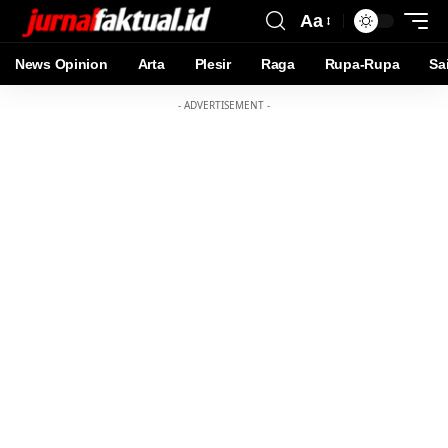
Aa
News Opinion
Arta
Plesir
Raga
Rupa-Rupa
Sa
- ADVERTISEMENT -