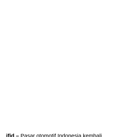
jfid –
Pasar otomotif Indonesia kembali