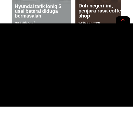
OTO
TECH
Pilih New Honda Beat 2024 atau
Yamaha Gear? Biar Gak
Bingung, Simak Disini!
2 MIN READ
BY
PUBLISHED: 04/06/2024
SYAFIQUR RAHMAN