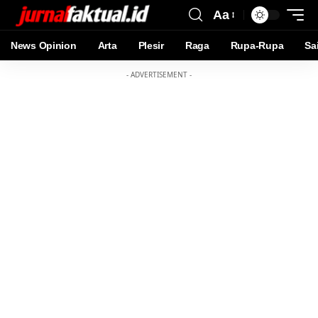
Aa
News Opinion
Arta
Plesir
Raga
Rupa-Rupa
Sa
- ADVERTISEMENT -