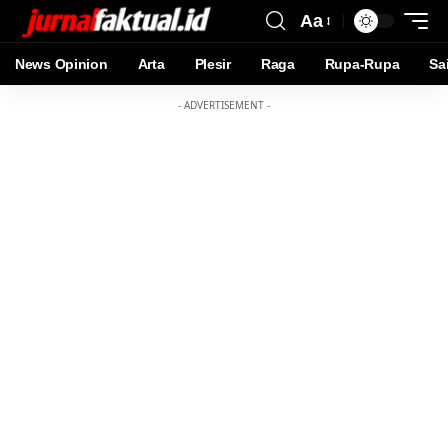
Aa
News Opinion
Arta
Plesir
Raga
Rupa-Rupa
Sa
- ADVERTISEMENT -