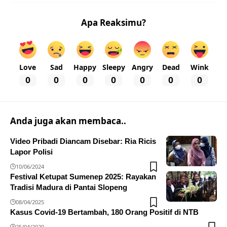
Apa Reaksimu?
Love
Sad
Happy
Sleepy
Angry
Dead
Wink
0
0
0
0
0
0
0
Anda juga akan membaca..
Video Pribadi Diancam Disebar: Ria Ricis
Lapor Polisi
10/06/2024
Festival Ketupat Sumenep 2025: Rayakan
Tradisi Madura di Pantai Slopeng
08/04/2025
Kasus Covid-19 Bertambah, 180 Orang Positif di NTB
25/04/2020