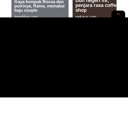
NEWS OPINION
Pokdarkamtibmas Bhayangkara
Sumut Audiensi Dengan
Kapolres Binjai
1 MIN READ
BY
- WRITER, SAINTIFIC ENTHUSIAST
PUBLISHED: 03/09/2020
RASYIQI
- ADVERTISEMENT -