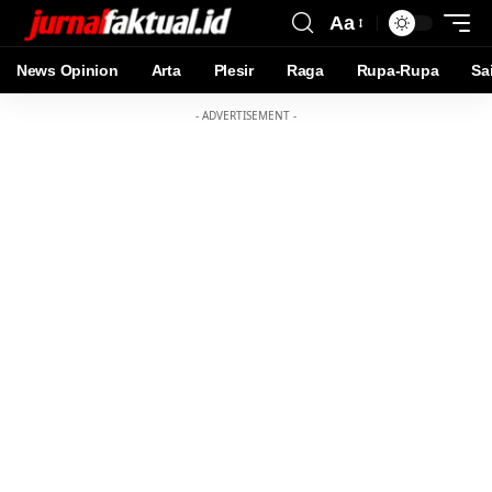
Aa
News Opinion
Arta
Plesir
Raga
Rupa-Rupa
Sa
- ADVERTISEMENT -