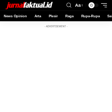
Aa
News Opinion
Arta
Plesir
Raga
Rupa-Rupa
Sa
- ADVERTISEMENT -