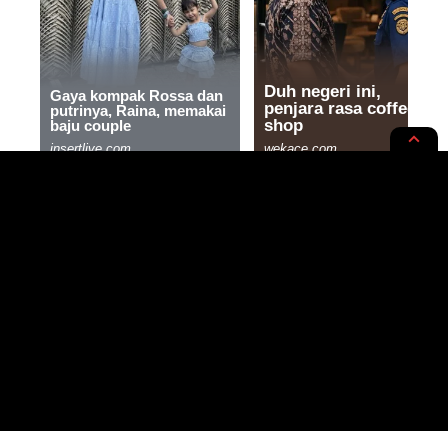
INTERNASIONAL
NEWS OPINION
Hamas: Netanyahu Mencari ‘Ilusi’
di RS Al-Shifa Gaza
4 MIN READ
BY
- WRITER, SAINTIFIC ENTHUSIAST
PUBLISHED: 19/11/2023
RASYIQI