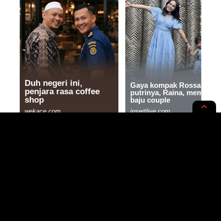
NGUNYAH
RUPA-RUPA
Menu Sehat dan Hemat, Tumis
Kembang Turi Bumbu Kacang
Solusinya