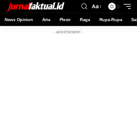
Aa
News Opinion
Arta
Plesir
Raga
Rupa-Rupa
Sa
- ADVERTISEMENT -