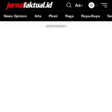
Aa
News Opinion
Arta
Plesir
Raga
Rupa-Rupa
Sa
- ADVERTISEMENT -