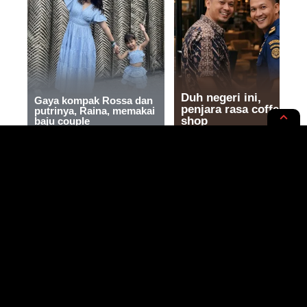
RUPA-RUPA
STYLE & MODE
Rahasia Membeli Rumah
Minimalis Impian: 6 Tips Canggih
yang Wajib Kamu Coba Sekarang
Juga!