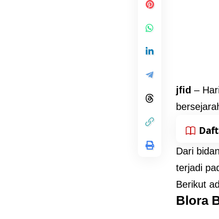
jfid
– Hari
bersejara
Daft
Dari bida
terjadi p
Berikut a
Blora B