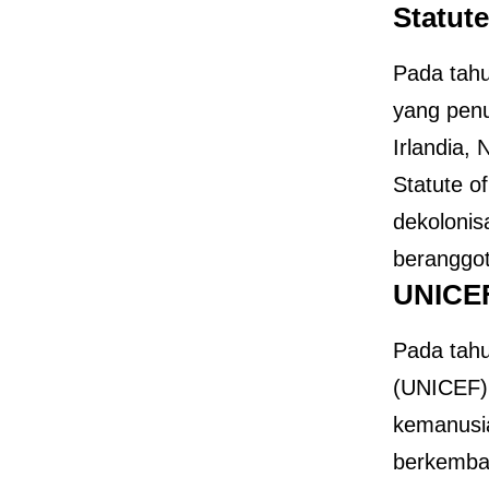
Statut
Pada tahu
yang penu
Irlandia,
Statute o
dekoloni
beranggot
UNICEF
Pada tahu
(UNICEF) 
kemanusi
berkemba