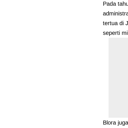
Pada tahu
administr
tertua di
seperti m
Blora jug