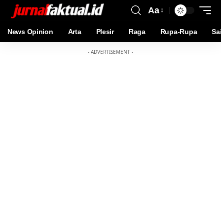
Aa
News Opinion
Arta
Plesir
Raga
Rupa-Rupa
Sa
- ADVERTISEMENT -