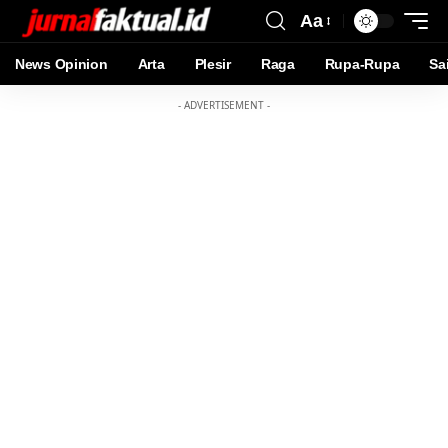
Aa
News Opinion
Arta
Plesir
Raga
Rupa-Rupa
Sa
- ADVERTISEMENT -