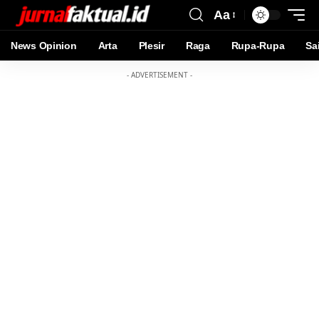
Aa
News Opinion
Arta
Plesir
Raga
Rupa-Rupa
Sa
- ADVERTISEMENT -