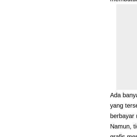
Ada banya
yang ters
berbayar 
Namun, ti
grafis me