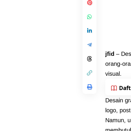
jfid
– Desa
orang-ora
visual.
Daft
Desain gr
logo, post
Namun, un
membutuhk