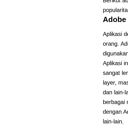
Berikut ad
popularit
Adobe
Aplikasi d
orang. Ad
digunakan
Aplikasi i
sangat le
layer, mas
dan lain-
berbagai 
dengan Ad
lain-lain.